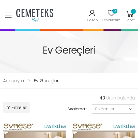
0
0
Toggle mobile menu
Hesap
Favorilerim
Sepet
Ev Gereçleri
Anasayfa
Ev Gereçleri
43
Ürün bulundu
Filtreler
Sıralama :