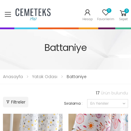
0
0
Toggle mobile menu
Hesap
Favorilerim
Sepet
Battaniye
Anasayfa
Yatak Odası
Battaniye
17
Ürün bulundu
Filtreler
Sıralama :