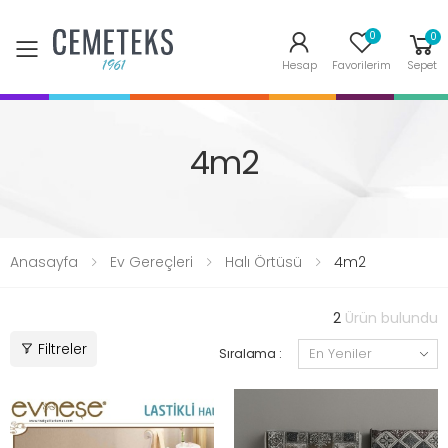
0
0
Toggle mobile menu
Hesap
Favorilerim
Sepet
4m2
Anasayfa
Ev Gereçleri
Halı Örtüsü
4m2
2
Ürün bulundu
Filtreler
Sıralama :