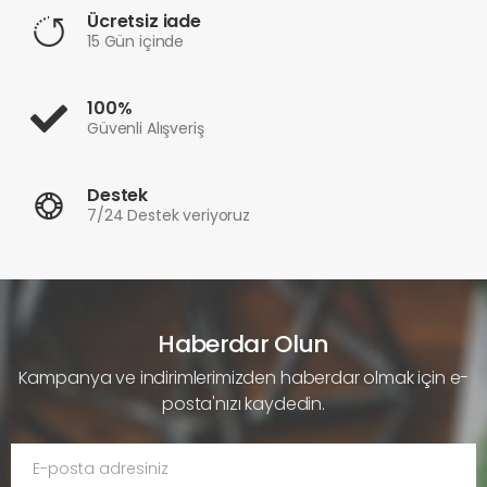
Ücretsiz iade
15 Gün içinde
100%
Güvenli Alışveriş
Destek
7/24 Destek veriyoruz
Haberdar Olun
Kampanya ve indirimlerimizden haberdar olmak için e-
posta'nızı kaydedin.