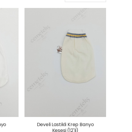
nyo
Develi Lastikli Krep Banyo
Kesesi (12'li)