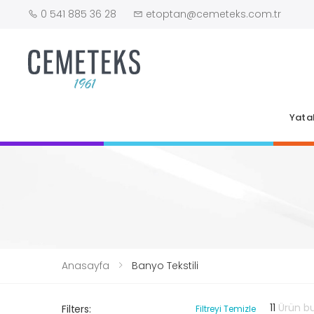
0 541 885 36 28
etoptan@cemeteks.com.tr
Yata
Anasayfa
Banyo Tekstili
11
Ürün b
Filters:
Filtreyi Temizle