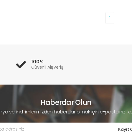
1
100%
Güvenli Alışveriş
Haberdar Olun
a ve indirimlerimizden haberdar olmak için e-posta'nızı k
Kayıt 