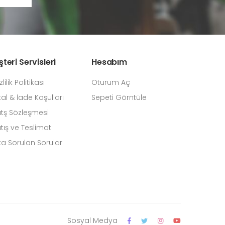
teri Servisleri
Hesabım
zlilik Politikası
Oturum Aç
tal & İade Koşulları
Sepeti Görntüle
tş Sözleşmesi
tış ve Teslimat
ka Sorulan Sorular
Sosyal Medya