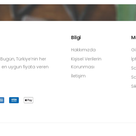
Bilgi
Mş
Hakkımızda
Gi
Kişisel Verilerin
İp
 Bugün, Türkiye’nin her
Korunması
ti en uygun fiyata veren
Sa
İletişim
Sa
Sı