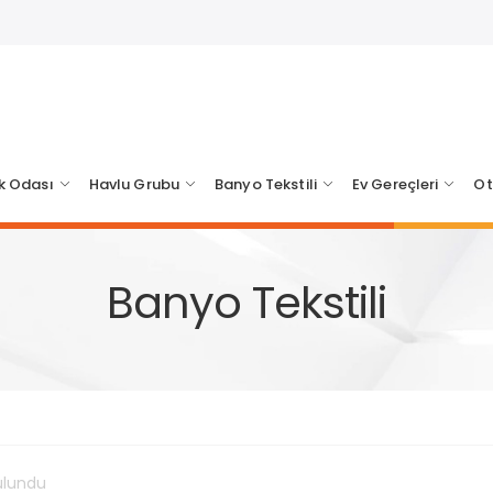
k Odası
Havlu Grubu
Banyo Tekstili
Ev Gereçleri
Ot
Banyo Tekstili
ulundu