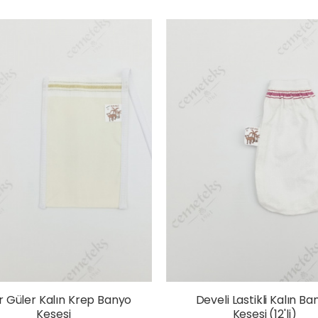
r Güler Kalın Krep Banyo
Develi Lastikli Kalın Ba
Kesesi
Kesesi (12'li)