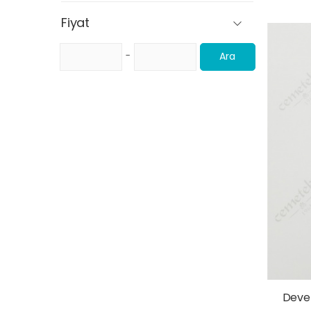
Fiyat
-
Ara
Devel