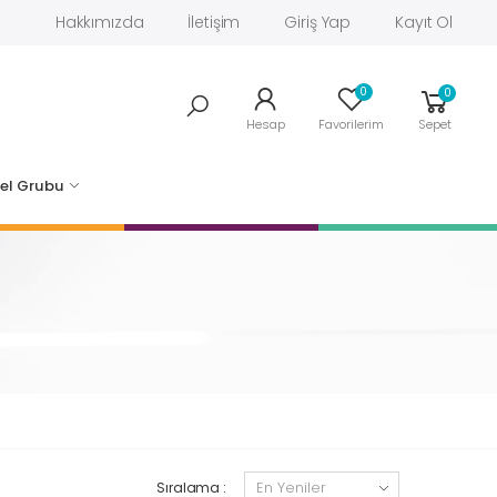
Hakkımızda
İletişim
Giriş Yap
Kayıt Ol
0
0
Hesap
Favorilerim
Sepet
el Grubu
Sıralama :